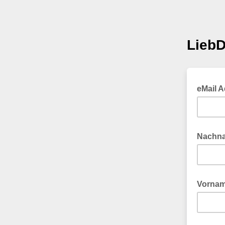
LiebD
eMail 
Nachn
Vorna